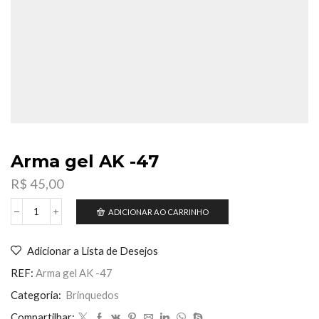
Arma gel AK -47
R$
45,00
ADICIONAR AO CARRINHO
Arma
gel
AK
Adicionar a Lista de Desejos
-47
quantidade
REF:
Arma gel AK -47
Categoria:
Brinquedos
Compartilhar: