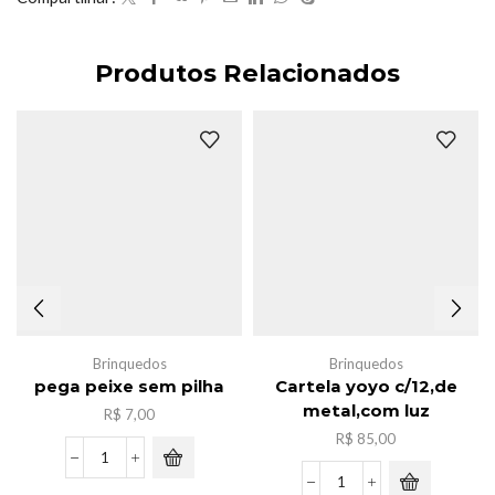
Produtos Relacionados
Brinquedos
Brinquedos
pega peixe sem pilha
Cartela yoyo c/12,de
metal,com luz
R$
7,00
R$
85,00
pega
peixe
Cartela