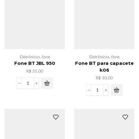
0305
quantidade
Eletrônicos
,
fone
Eletrônicos
,
fone
Fone BT JBL 950
Fone BT para capacete
k06
R$
35,00
R$
30,00
Fone
BT
Fone
JBL
BT
950
para
quantidade
capacete
k06
quantidade