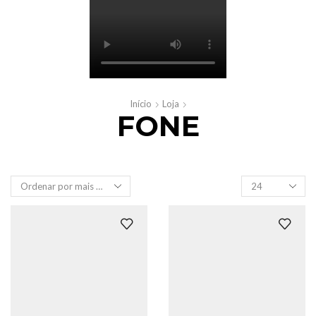
Início
Loja
FONE
Produtos
por
página