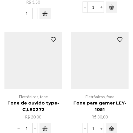
R$
3,50
Fone
de
Saco
BT
de
NFB-
fone
127
com
quantidade
micfone
-1075
quantidade
Eletrônicos
,
fone
Eletrônicos
,
fone
Fone de ouvido type-
Fone para gamer LEY-
C,LE0272
1051
R$
20,00
R$
30,00
Fone
Fone