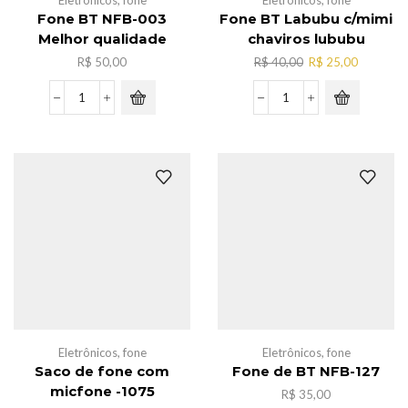
Eletrônicos
,
fone
Eletrônicos
,
fone
Fone BT NFB-003
Fone BT Labubu c/mimi
Melhor qualidade
chaviros lububu
O
O
R$
50,00
R$
40,00
R$
25,00
preço
preço
original
atual
Fone
Fone
era:
é:
BT
BT
R$ 40,00.
R$ 25,00
NFB-
Labubu
003
c/mimi
Melhor
chaviros
qualidade
lububu
quantidade
quantidade
Eletrônicos
,
fone
Eletrônicos
,
fone
Saco de fone com
Fone de BT NFB-127
micfone -1075
R$
35,00