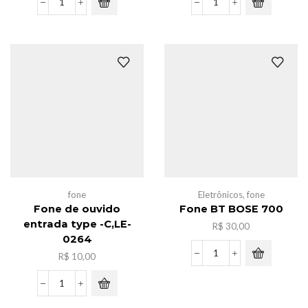
Fone
Fone
com
com
fio
fio
LEF-
LEF-
1078
1079
quantidade
quantidade
fone
Eletrônicos
,
fone
Fone de ouvido
Fone BT BOSE 700
entrada type -C,LE-
R$
30,00
0264
R$
10,00
Fone
BT
BOSE
Fone
700
de