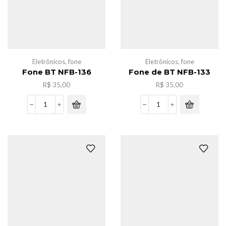
Eletrônicos
,
fone
Eletrônicos
,
fone
Fone BT NFB-136
Fone de BT NFB-133
R$
35,00
R$
35,00
Fone
Fone
BT
de
NFB-
BT
136
NFB-
quantidade
133
quantidade