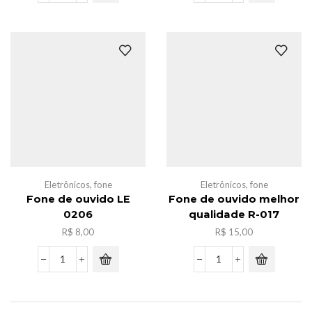
de
para
ouvido
gamer
type-
LEY-
C,LE0272
1051
quantidade
quantidade
Eletrônicos
,
fone
Eletrônicos
,
fone
Fone de ouvido LE
Fone de ouvido melhor
0206
qualidade R-017
R$
8,00
R$
15,00
Fone
Fone
de
de
ouvido
ouvido
LE
melhor