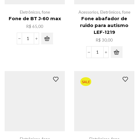
Eletrônicos
,
fone
Acessorios
,
Eletrônicos
,
fone
Fone de BT J-60 max
Fone abafador de
ruido para autismo
R$
65,00
LEF-1219
R$
30,00
Fone
de
BT
Fone
J-
abafador
60
de
max
ruido
quantidade
para
SALE
autismo
LEF-
1219
quantidade