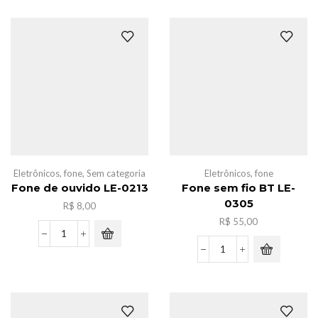
quantidade
ouvido
entrada
type
-
C,LE-
0264
quantidade
Eletrônicos
,
fone
,
Sem categoria
Eletrônicos
,
fone
Fone de ouvido LE-0213
Fone sem fio BT LE-
0305
R$
8,00
R$
55,00
Fone
de
Fone
ouvido
sem
LE-
fio
0213
BT
quantidade
LE-