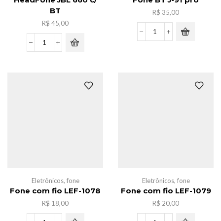
HeadFone JBL 660 c/
Fone BT J-91 pro
BT
R$
35,00
R$
45,00
Fone
BT
HeadFone
J-
JBL
91
660
pro
c/
quantidade
BT
quantidade
Eletrônicos
,
fone
Eletrônicos
,
fone
Fone com fio LEF-1078
Fone com fio LEF-1079
R$
18,00
R$
20,00