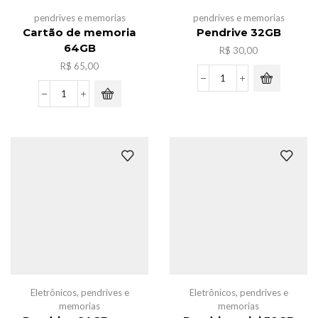
pendrives e memorias
pendrives e memorias
Cartão de memoria
Pendrive 32GB
64GB
R$
30,00
R$
65,00
Pendrive
32GB
Cartão
quantidade
de
memoria
64GB
quantidade
Eletrônicos
,
pendrives e
Eletrônicos
,
pendrives e
memorias
memorias