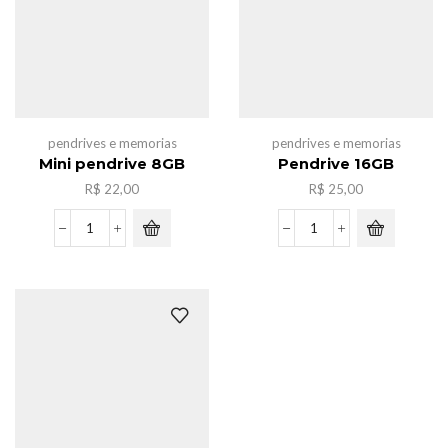
pendrives e memorias
pendrives e memorias
Mini pendrive 8GB
Pendrive 16GB
R$
22,00
R$
25,00
Mini
Pendrive
pendrive
16GB
8GB
quantidade
quantidade