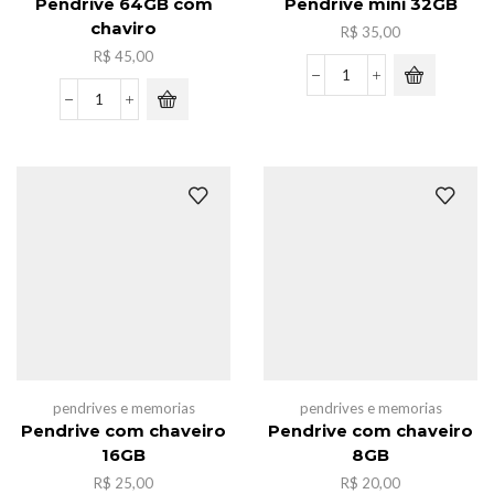
Pendrive 64GB com
Pendrive mini 32GB
chaviro
R$
35,00
R$
45,00
Pendrive
mini
Pendrive
32GB
64GB
quantidade
com
chaviro
quantidade
pendrives e memorias
pendrives e memorias
Pendrive com chaveiro
Pendrive com chaveiro
16GB
8GB
R$
25,00
R$
20,00