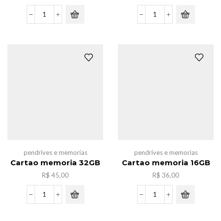
Pendrive
Pendrive
com
com
chaveiro
chaveiro
16GB
8GB
quantidade
quantidade
pendrives e memorias
pendrives e memorias
Cartao memoria 32GB
Cartao memoria 16GB
R$
45,00
R$
36,00
Cartao
Cartao
memoria
memoria
32GB
16GB