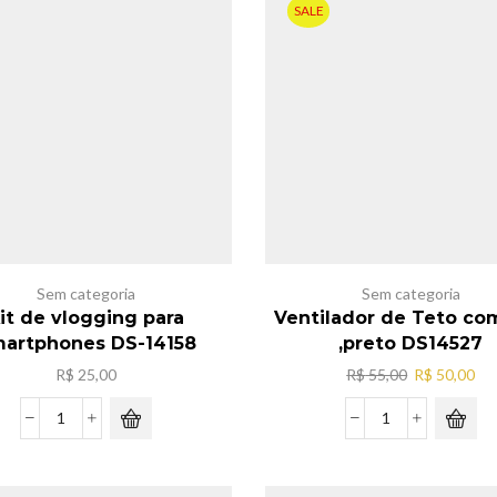
quantidade
quantidade
SALE
Sem categoria
Sem categoria
it de vlogging para
Ventilador de Teto co
artphones DS-14158
,preto DS14527
O
O
R$
25,00
R$
55,00
R$
50,00
preço
pr
original
atu
Kit
Ventilador
era:
é:
de
de
R$ 55,00.
R$ 
vlogging
Teto