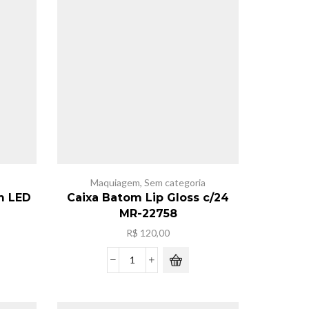
metal
com
dinossauro
c/12
quantidade
Maquiagem
,
Sem categoria
m LED
Caixa Batom Lip Gloss c/24
MR-22758
R$
120,00
eço
al
Caixa
Batom
50,00.
Lip