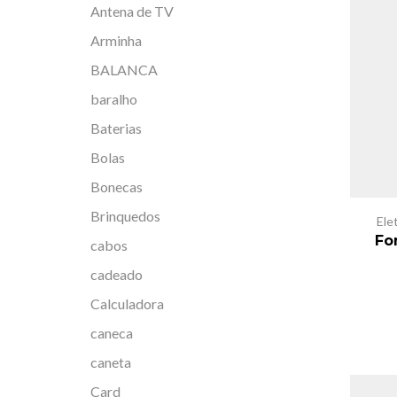
Antena de TV
Arminha
BALANCA
baralho
Baterias
Bolas
Bonecas
Brinquedos
Ele
Fo
cabos
cadeado
Calculadora
caneca
caneta
Card