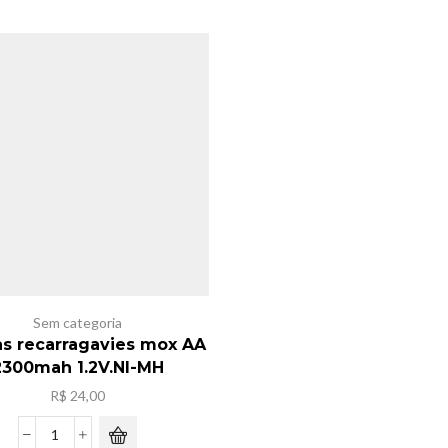
quantidade
de
lanterna
tatica
para
bicicleta
quantidade
Sem categoria
as recarragavies mox AA
2300mah 1.2V.NI-MH
R$
24,00
4