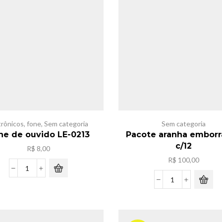
trônicos
,
fone
,
Sem categoria
Sem categoria
ne de ouvido LE-0213
Pacote aranha emborr
c/12
R$
8,00
R$
100,00
Fone
de
Pacote
ouvido
aranha
LE-
emborracha
0213
c/12