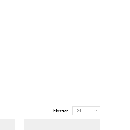
Produtos
Mostrar
por
página