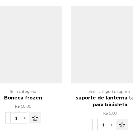
R$ 25,00.
R$ 
com
stitch
chaviros
com
varios
10
modelo
envelope
quantidade
quantidade
Sem categoria
Sem categoria
,
suporte
Boneca frozen
suporte de lanterna t
para bicicleta
R$
18,00
R$
5,00
Boneca
frozen
suporte