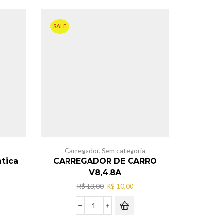
20,00.
SALE
Carregador
,
Sem categoria
atica
CARREGADOR DE CARRO
V8,4.8A
O
O
R$
13,00
R$
10,00
preço
preço
original
atual
CARREGADOR
era:
é: