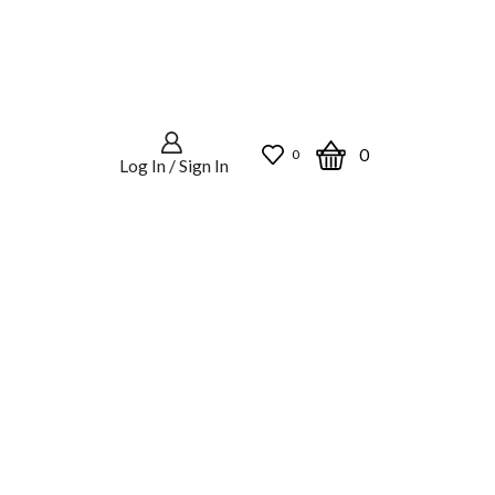
0
0
Log In / Sign In