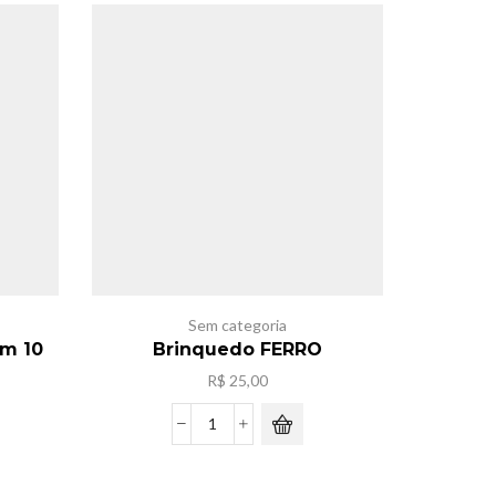
Sem categoria
om 10
Brinquedo FERRO
R$
25,00
eço
Brinquedo
al
FERRO
quantidade