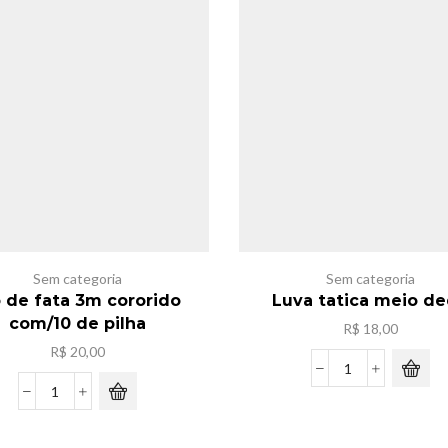
para
com
Smartphones
LED
DS-
,preto
14158
DS14527
quantidade
quantidade
Sem categoria
Sem categoria
o de fata 3m cororido
Luva tatica meio d
com/10 de pilha
R$
18,00
R$
20,00
Luva
tatica
Fio
meio
de
dedo
fata