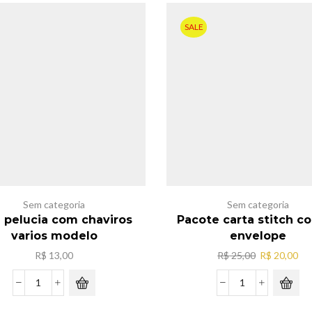
quantidade
3m
cororido
SALE
com/10
de
pilha
quantidade
Sem categoria
Sem categoria
i pelucia com chaviros
Pacote carta stitch c
varios modelo
envelope
O
O
R$
13,00
R$
25,00
R$
20,00
preço
pr
original
atu
Mini
Pacote
era:
é:
pelucia
carta