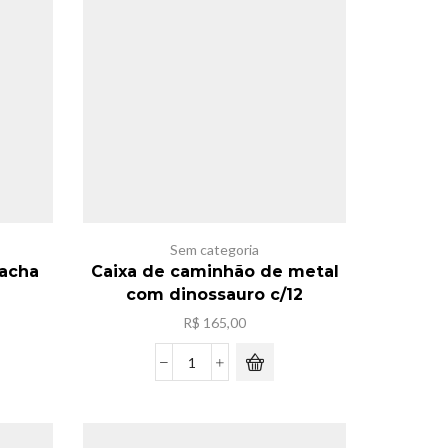
Sem categoria
acha
Caixa de caminhão de metal
com dinossauro c/12
R$
165,00
Caixa
de
caminhão
de