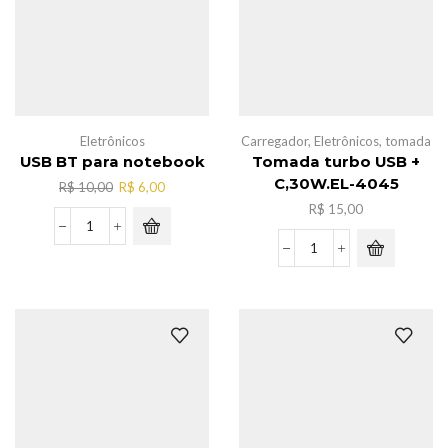
Eletrônicos
Carregador
,
Eletrônicos
,
tomada
USB BT para notebook
Tomada turbo USB +
C,30W.EL-4045
O
O
R$
10,00
R$
6,00
preço
preço
R$
15,00
original
atual
USB
era:
é:
BT
Tomada
R$ 10,00.
R$ 6,00.
para
turbo
notebook
USB
quantidade
+
C,30W.EL-
4045
quantidade