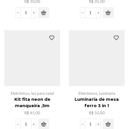
R$
30,00
R$
35,00
Lampada
Ventilador
de
Dupla
camping
Automotivo
48w,H-
quantidade
3742
quantidade
Eletrônicos
,
luz para natal
Eletrônicos
,
Luminaria
Kit fita neon de
Luminaria de mesa
manqueira ,5m
ferro 3 in 1
R$
45,00
R$
50,00
Kit
Luminaria