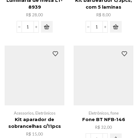
Luminaria de mesa LT-
Kit barbeardor c/3pcs,
8939
com 5 laminas
R$
28,00
R$
8,00
Luminaria
Kit
de
barbeardor
mesa
c/3pcs,
LT-
com
8939
5
quantidade
laminas
quantidade
Acessorios
,
Eletrônicos
Eletrônicos
,
fone
Kit aparador de
Fone BT NFB-146
sobrancelhas c/11pcs
R$
32,00
R$
15,00