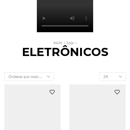
Início
Loja
ELETRÔNICOS
Produtos
por
página