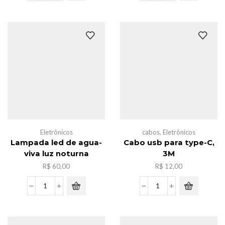
fita
de
neon
mesa
de
ferro
manqueira
3
,5m
in
quantidade
1
quantidade
Eletrônicos
cabos
,
Eletrônicos
Lampada led de agua-
Cabo usb para type-C,
viva luz noturna
3M
R$
60,00
R$
12,00
Lampada
Cabo
led
usb
de
para
agua-
type-