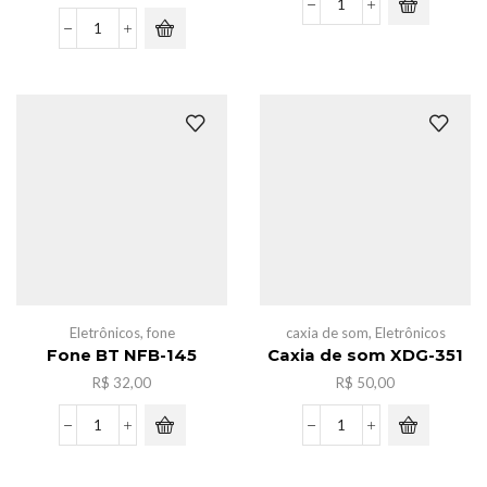
Fone
BT
Kit
NFB-
aparador
146
de
quantidade
sobrancelhas
c/11pcs
quantidade
Eletrônicos
,
fone
caxia de som
,
Eletrônicos
Fone BT NFB-145
Caxia de som XDG-351
R$
32,00
R$
50,00
Fone
Caxia
BT
de
NFB-
som