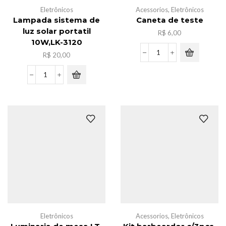
Eletrônicos
Acessorios
,
Eletrônicos
Lampada sistema de
Caneta de teste
luz solar portatil
R$
6,00
10W,LK-3120
R$
20,00
Caneta
de
teste
Lampada
quantidade
sistema
de
luz
solar
portatil
10W,LK-
3120
quantidade
Eletrônicos
Acessorios
,
Eletrônicos