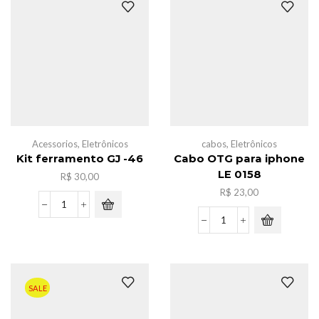
viva
C,
luz
3M
noturna
quantidade
quantidade
Acessorios
,
Eletrônicos
cabos
,
Eletrônicos
Kit ferramento GJ -46
Cabo OTG para iphone
LE 0158
R$
30,00
R$
23,00
Kit
ferramento
Cabo
GJ
OTG
-46
para
quantidade
iphone
LE
SALE
0158
quantidade