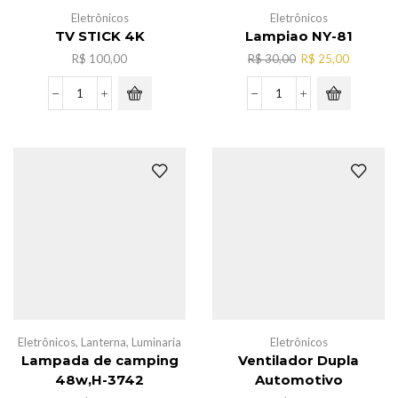
Eletrônicos
Eletrônicos
TV STICK 4K
Lampiao NY-81
O
O
R$
100,00
R$
30,00
R$
25,00
preço
preço
original
atual
TV
Lampiao
era:
é:
STICK
NY-
R$ 30,00.
R$ 25,00
4K
81
quantidade
quantidade
Eletrônicos
,
Lanterna
,
Luminaria
Eletrônicos
Lampada de camping
Ventilador Dupla
48w,H-3742
Automotivo