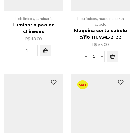
Eletrônicos
,
Luminaria
Eletrônicos
,
maquina corta
cabelo
Luminaria pao de
Maquina corta cabelo
chineses
c/fio 110V,AL-2133
R$
18,00
R$
55,00
Luminaria
pao
Maquina
de
corta
chineses
cabelo
quantidade
c/fio
110V,AL-
SALE
2133
quantidade