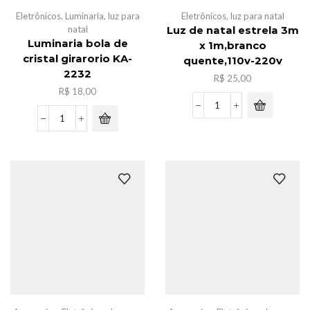
Eletrônicos
,
Luminaria
,
luz para
Eletrônicos
,
luz para natal
natal
Luz de natal estrela 3m
Luminaria bola de
x 1m,branco
cristal girarorio KA-
quente,110v-220v
2232
R$
25,00
R$
18,00
Luz
Luminaria
de
bola
natal
de
estrela
cristal
3m
girarorio
x
KA-
1m,branco
2232
quente,110v-
quantidade
220v
quantidade