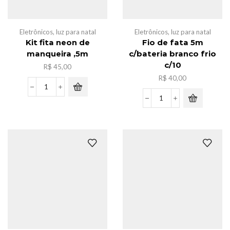
Eletrônicos
,
luz para natal
Eletrônicos
,
luz para natal
Kit fita neon de
Fio de fata 5m
manqueira ,5m
c/bateria branco frio
c/10
R$
45,00
R$
40,00
Kit
fita
Fio
neon
de
de
fata
manqueira
5m
,5m
c/bateria
quantidade
branco
frio
c/10
quantidade