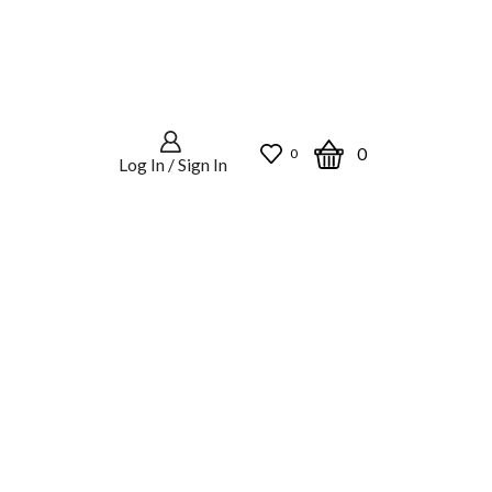
0
0
Log In / Sign In