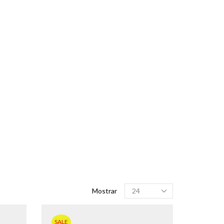
Produtos
Mostrar
por
página
SALE