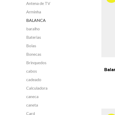
Antena de TV
Arminha
BALANCA
baralho
Baterias
Bolas
Bonecas
Brinquedos
Bala
cabos
cadeado
Calculadora
caneca
caneta
Card