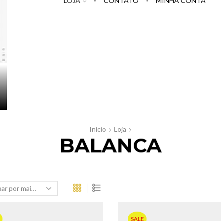
LOJA
CONTATO
MINHA CONTA
Início
Loja
BALANCA
SALE