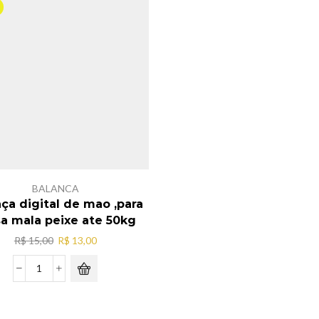
10kg
ate
quantidade
180KG
quantidade
BALANCA
ça digital de mao ,para
sa mala peixe ate 50kg
O
O
R$
15,00
R$
13,00
preço
preço
original
atual
Balança
era:
é:
digital
R$ 15,00.
R$ 13,00.
de