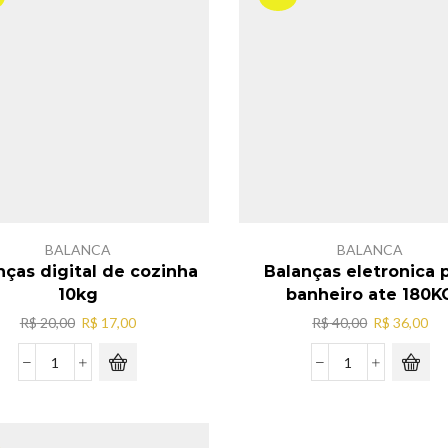
BALANCA
BALANCA
nças digital de cozinha
Balanças eletronica 
10kg
banheiro ate 180K
O
O
O
O
R$
20,00
R$
17,00
R$
40,00
R$
36,00
preço
preço
preço
pr
original
atual
original
atu
Balanças
Balanças
era:
é:
era:
é:
digital
eletronica
R$ 20,00.
R$ 17,00.
R$ 40,00.
R$ 
de
para
cozinha
banheiro