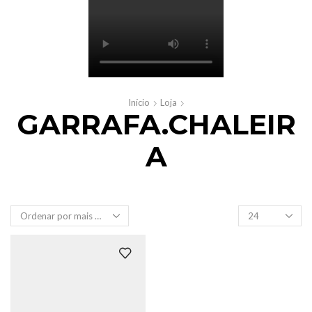
Início
Loja
GARRAFA.CHALEIR
A
Produtos
por
página