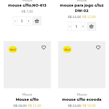
Mouse
Mouse
mouse c/fio,NO-613
mouse para jogo c/luz
DW-02
R$
7,00
O
O
R$
15,00
R$
12,00
preço
preço
mouse
original
atual
c/fio,NO-
mouse
era:
é:
613
para
R$ 15,00.
R$ 12,00
quantidade
jogo
c/luz
DW-
SALE
SALE
02
quantidade
Mouse
Mouse
Mouse s/fio
mouse c/fio ecooda
O
O
O
O
R$
18,00
R$
15,00
R$
12,00
R$
10,00