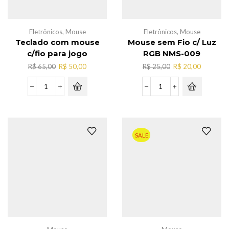
Eletrônicos
,
Mouse
Eletrônicos
,
Mouse
Teclado com mouse
Mouse sem Fio c/ Luz
c/fio para jogo
RGB NMS-009
O
O
O
O
R$
65,00
R$
50,00
R$
25,00
R$
20,00
preço
preço
preço
preço
original
atual
original
atual
Teclado
Mouse
era:
é:
era:
é:
com
sem
R$ 65,00.
R$ 50,00.
R$ 25,00.
R$ 20,00
mouse
Fio
c/fio
c/
para
Luz
SALE
jogo
RGB
quantidade
NMS-
009
quantidade