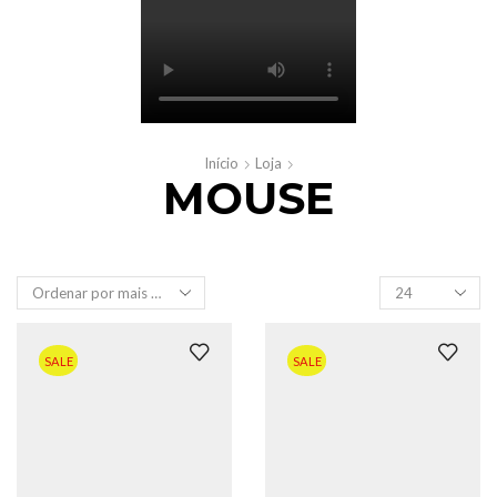
Início
Loja
MOUSE
Produtos
por
página
SALE
SALE