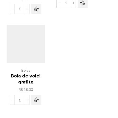
Kit
de
Saco
limpeza
mini
brinquedo
geladeira
quantidade
com
frutas
quantidade
Bolas
Bola de volei
grafite
R$
18,00
Bola
de
volei