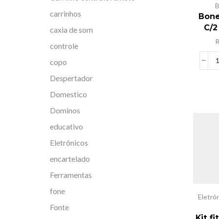
B
carrinhos
Bone
C/2
caxia de som
controle
copo
Despertador
Domestico
Dominos
educativo
Eletrônicos
encartelado
Ferramentas
fone
Eletrô
Fonte
Kit f