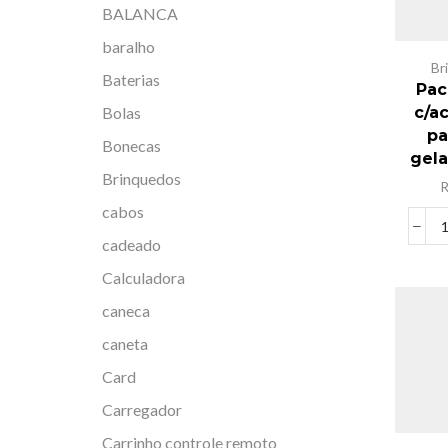
BALANCA
baralho
Br
Baterias
Pac
Bolas
c/a
pa
Bonecas
gela
Brinquedos
cabos
cadeado
Calculadora
caneca
caneta
Card
Carregador
Carrinho controle remoto