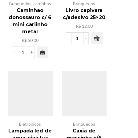
Brinquedos
,
carrinhos
Brinquedos
Caminhao
Livro capivara
donossauro c/ 6
c/adesivo 25×20
mini cariinho
R$
12,00
metal
R$
50,00
Livro
capivara
c/adesivo
Caminhao
25x20
donossauro
quantidade
c/
6
mini
cariinho
metal
quantidade
Eletrônicos
Brinquedos
Lampada led de
Caxia de
agua-viva luz
massinha c/6