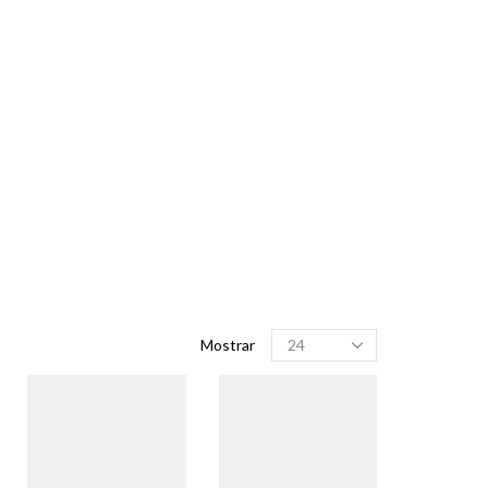
Produtos
Mostrar
por
página