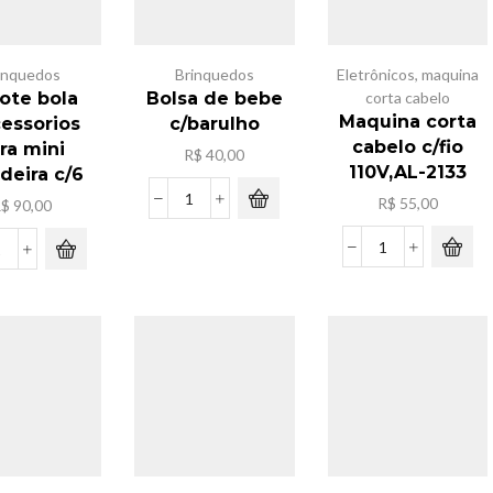
inquedos
Brinquedos
Eletrônicos
,
maquina
ote bola
Bolsa de bebe
corta cabelo
Maquina corta
cessorios
c/barulho
cabelo c/fio
ra mini
R$
40,00
110V,AL-2133
deira c/6
R$
55,00
R$
90,00
Bolsa
de
bebe
Maquina
Pacote
c/barulho
corta
bola
quantidade
cabelo
c/acessorios
c/fio
para
110V,AL-
mini
2133
geladeira
quantidade
c/6
quantidade