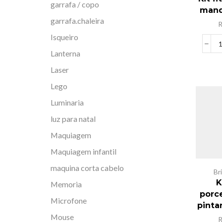
garrafa / copo
manq
garrafa.chaleira
Isqueiro
Lanterna
Laser
Lego
Luminaria
luz para natal
Maquiagem
Maquiagem infantil
maquina corta cabelo
Br
K
Memoria
porc
Microfone
pinta
Mouse