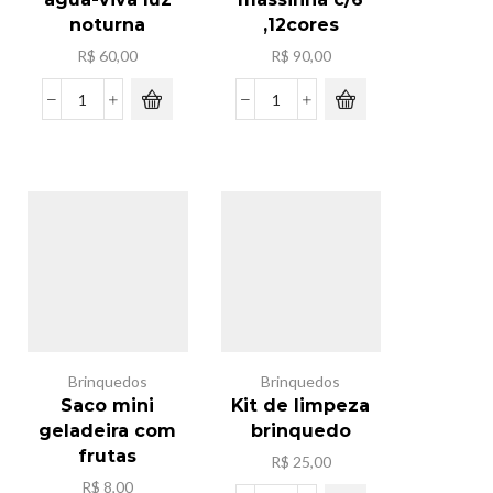
noturna
,12cores
R$
60,00
R$
90,00
Lampada
Caxia
led
de
de
massinha
agua-
c/6
viva
,12cores
luz
quantidade
noturna
quantidade
Brinquedos
Brinquedos
Saco mini
Kit de limpeza
geladeira com
brinquedo
frutas
R$
25,00
R$
8,00