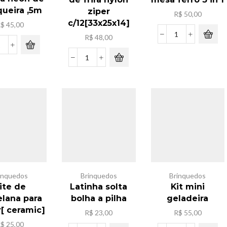
ueira ,5m
ziper
R$
50,00
c/12[33x25x14]
R$
45,00
R$
48,00
Luminaria
Kit
de
fita
mesa
Pacote
neon
ferro
sacola
de
3
de
manqueira
in
frira
,5m
1
nylon
quantidade
quantidade
ziper
c/12[33x25x14]
quantidade
inquedos
Brinquedos
Brinquedos
ite de
Latinha solta
Kit mini
elana para
bolha a pilha
geladeira
r[ ceramic]
R$
23,00
R$
55,00
R$
25,00