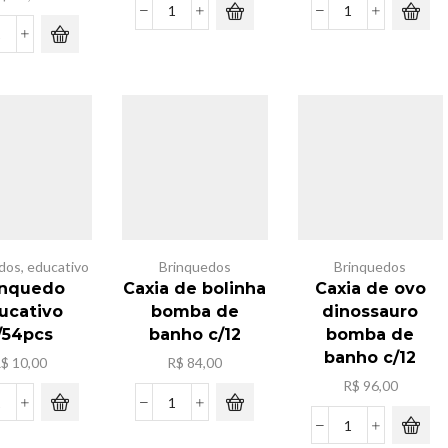
Latinha
Kit
solta
mini
Kite
bolha
geladeira
de
a
quantidade
porcelana
pilha
para
quantidade
pintar[
ceramic]
quantidade
dos
,
educativo
Brinquedos
Brinquedos
inquedo
Caxia de bolinha
Caxia de ovo
ucativo
bomba de
dinossauro
/54pcs
banho c/12
bomba de
banho c/12
R$
10,00
R$
84,00
R$
96,00
Brinquedo
Caxia
educativo
de
Caxia