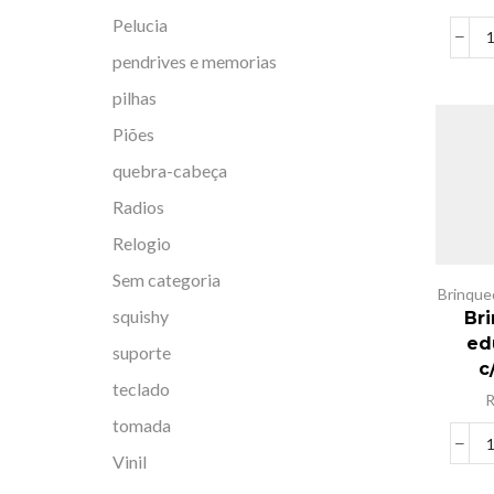
Pelucia
pendrives e memorias
pilhas
Piões
quebra-cabeça
Radios
Relogio
Sem categoria
Brinque
squishy
Br
ed
suporte
c
teclado
tomada
Vinil