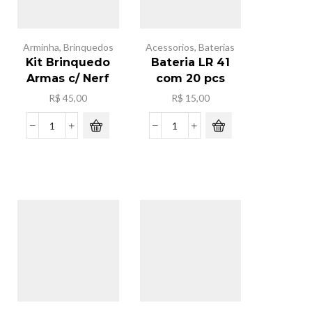
Arminha
,
Brinquedos
Acessorios
,
Baterias
Kit Brinquedo
Bateria LR 41
Armas c/ Nerf
com 20 pcs
R$
45,00
R$
15,00
Kit
Bateria
Brinquedo
LR
Armas
41
c/
com
Nerf
20
quantidade
pcs
quantidade