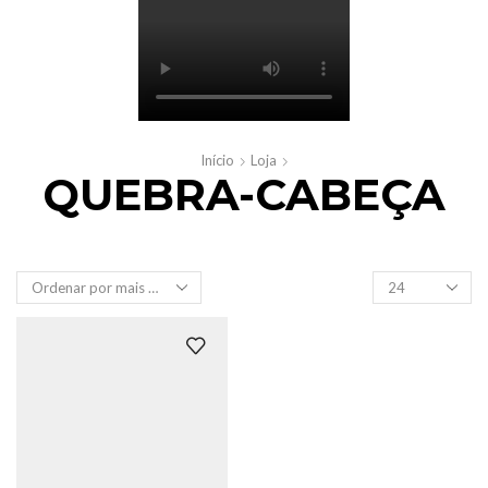
Início
Loja
QUEBRA-CABEÇA
Produtos
por
página