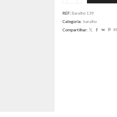
Baralho
139
quantidade
REF:
Baralho 139
Categoria:
baralho
Compartilhar: