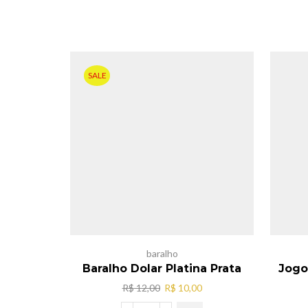
SALE
baralho
Baralho Dolar Platina Prata
Jogo
O
O
R$
12,00
R$
10,00
preço
preço