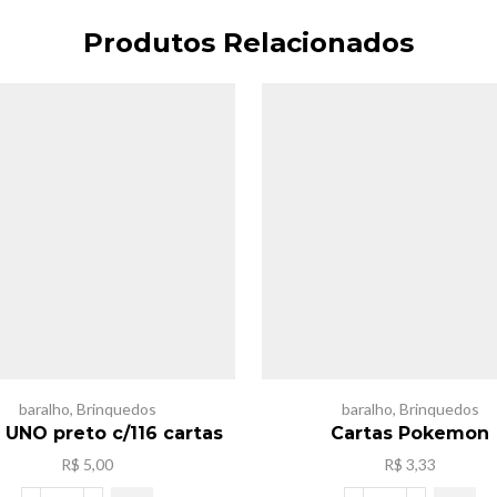
Produtos Relacionados
baralho
,
Brinquedos
baralho
,
Brinquedos
 UNO preto c/116 cartas
Cartas Pokemon
R$
5,00
R$
3,33