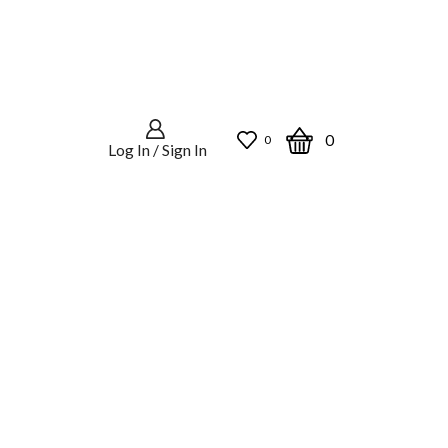
0
0
Log In / Sign In