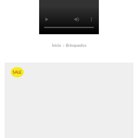
Início
Brinquedos
SALE