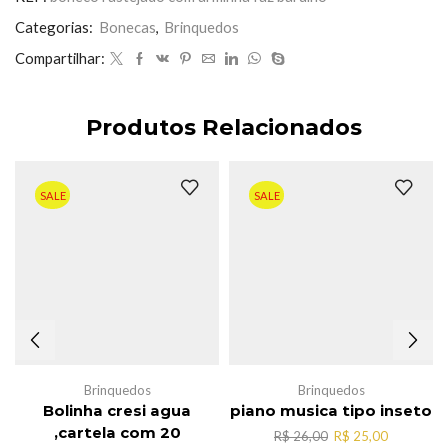
barulho
quantidade
Categorias:
Bonecas
,
Brinquedos
Compartilhar:
Produtos Relacionados
SALE
SALE
Brinquedos
Brinquedos
Bolinha cresi agua
piano musica tipo inseto
,cartela com 20
O
O
R$
26,00
R$
25,00