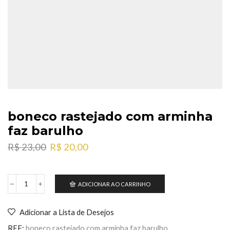
boneco rastejado com arminha
faz barulho
O
O
R$
23,00
R$
20,00
preço
preço
original
atual
era:
é:
ADICIONAR AO CARRINHO
boneco
R$ 23,00.
R$ 20,00.
rastejado
com
Adicionar a Lista de Desejos
arminha
faz
REF:
boneco rastejado com arminha faz barulho