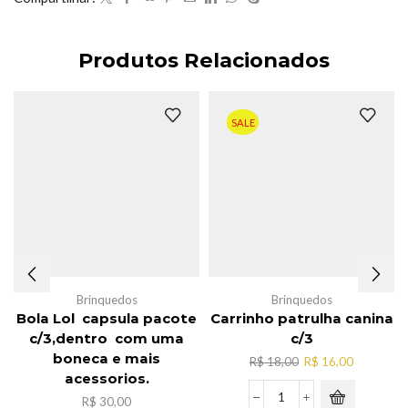
Produtos Relacionados
SALE
Brinquedos
Brinquedos
Bola Lol capsula pacote
Carrinho patrulha canina
c/3,dentro com uma
c/3
boneca e mais
O
O
R$
18,00
R$
16,00
acessorios.
preço
preço
original
atual
R$
30,00
Carrinho