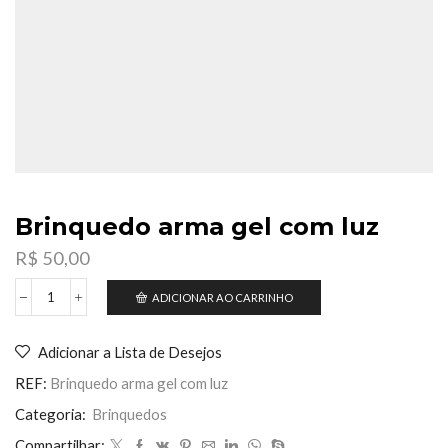
Brinquedo arma gel com luz
R$
50,00
ADICIONAR AO CARRINHO
Brinquedo
arma
gel
Adicionar a Lista de Desejos
com
luz
REF:
Brinquedo arma gel com luz
quantidade
Categoria:
Brinquedos
Compartilhar: