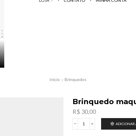
LOJA
CONTATO
MINHA CONTA
Início
Brinquedos
Brinquedo maqu
R$
30,00
ADICIONAR
Brinquedo
maquina