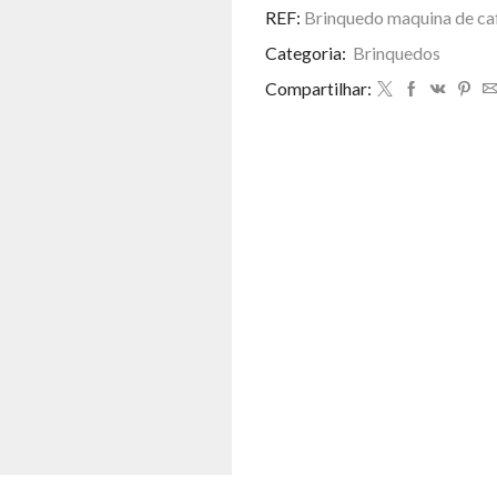
de
REF:
Brinquedo maquina de ca
cafe
Categoria:
Brinquedos
quantidade
Compartilhar: