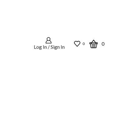
0
0
Log In / Sign In