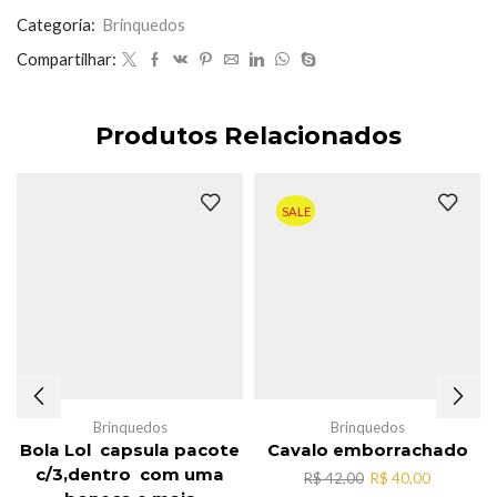
educação
infantil
Categoria:
Brinquedos
quantidade
Compartilhar:
Produtos Relacionados
SALE
Brinquedos
Brinquedos
Bola Lol capsula pacote
Cavalo emborrachado
c/3,dentro com uma
O
O
R$
42,00
R$
40,00