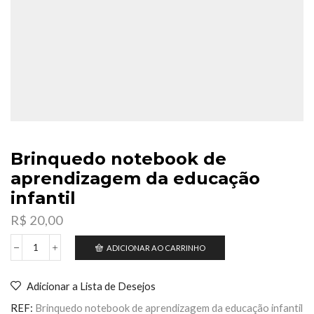
Brinquedo notebook de
aprendizagem da educação
infantil
R$
20,00
ADICIONAR AO CARRINHO
Brinquedo
notebook
de
Adicionar a Lista de Desejos
aprendizagem
da
REF:
Brinquedo notebook de aprendizagem da educação infantil