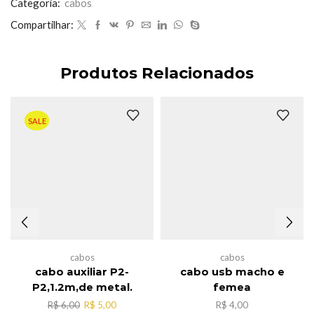
quantidade
Categoria:
cabos
Compartilhar:
Produtos Relacionados
SALE
cabos
cabos
cabo auxiliar P2-
cabo usb macho e
P2,1.2m,de metal.
femea
O
O
R$
6,00
R$
5,00
R$
4,00