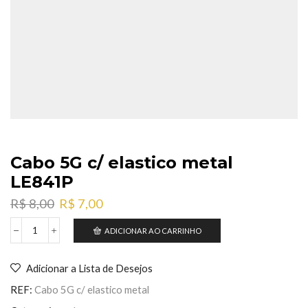
Cabo 5G c/ elastico metal
LE841P
O
O
R$
8,00
R$
7,00
preço
preço
original
atual
ADICIONAR AO CARRINHO
Cabo
era:
é:
5G
R$ 8,00.
R$ 7,00.
c/
Adicionar a Lista de Desejos
elastico
metal
REF:
Cabo 5G c/ elastico metal
LE841P