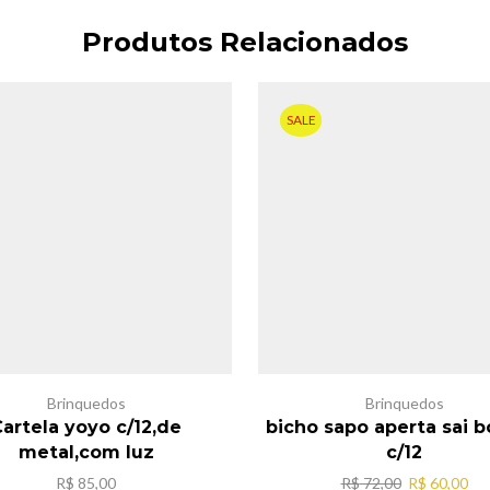
Produtos Relacionados
SALE
Brinquedos
Brinquedos
artela yoyo c/12,de
bicho sapo aperta sai b
metal,com luz
c/12
O
O
R$
85,00
R$
72,00
R$
60,00