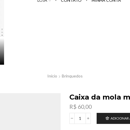
LOJA
CONTATO
MINHA CONTA
Início
Brinquedos
Caixa da mola 
R$
60,00
ADICIONAR
Caixa
da