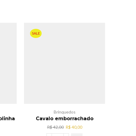
SALE
SALE
Brinquedos
olinha
Cavalo emborrachado
piano
O
O
R$
42,00
R$
40,00
preço
preço