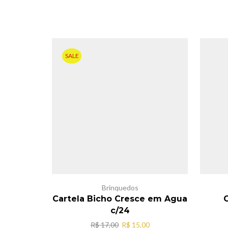
SALE
Brinquedos
Cartela Bicho Cresce em Agua
C
c/24
O
O
R$
17,00
R$
15,00