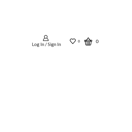
0
0
Log In / Sign In