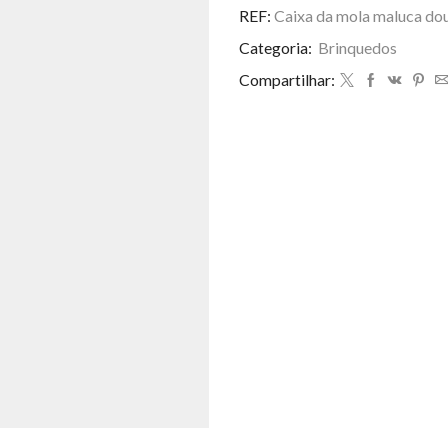
mola
REF:
Caixa da mola maluca d
maluca
Categoria:
Brinquedos
douramento
com
Compartilhar:
12,
quantidade