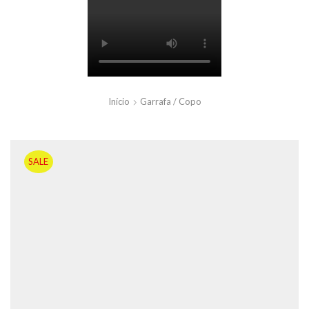
Início
Garrafa / Copo
SALE