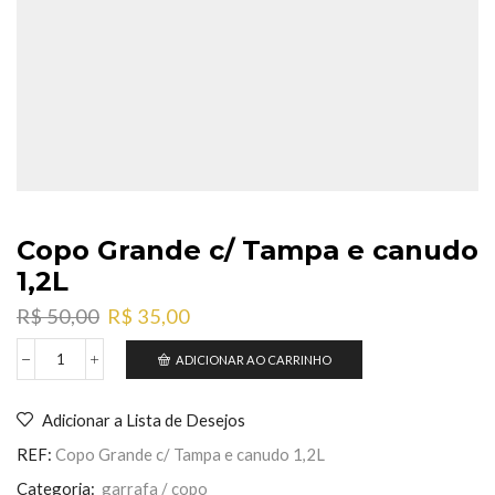
Copo Grande c/ Tampa e canudo
1,2L
O
O
R$
50,00
R$
35,00
preço
preço
original
atual
ADICIONAR AO CARRINHO
Copo
era:
é:
Grande
R$ 50,00.
R$ 35,00.
c/
Adicionar a Lista de Desejos
Tampa
e
REF:
Copo Grande c/ Tampa e canudo 1,2L
canudo
1,2L
Categoria:
garrafa / copo