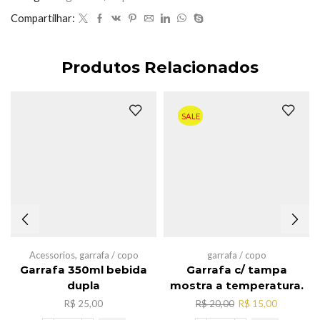
quantidade
Compartilhar:
Produtos Relacionados
SALE
Acessorios
,
garrafa / copo
garrafa / copo
Garrafa 350ml bebida
Garrafa c/ tampa
dupla
mostra a temperatura.
O
O
R$
25,00
R$
20,00
R$
15,00
preço
preço