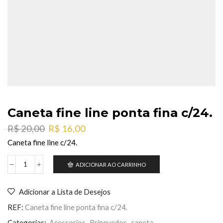
Caneta fine line ponta fina c/24.
O
O
R$
20,00
R$
16,00
preço
preço
Caneta fine line c/24.
original
atual
era:
é:
ADICIONAR AO CARRINHO
Caneta
R$ 20,00.
R$ 16,00.
fine
line
Adicionar a Lista de Desejos
ponta
fina
REF:
Caneta fine line ponta fina c/24.
c/24.
quantidade
Categorias:
Acessorios
,
Brinquedos
,
caneta