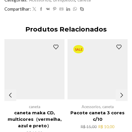
Compartilhar:
Produtos Relacionados
SALE
caneta
Acessorios
,
caneta
caneta maka CD,
Pacote caneta 3 cores
multicores（vermelha,
c/10
azul e preto）
O
O
R$
15,00
R$
10,00