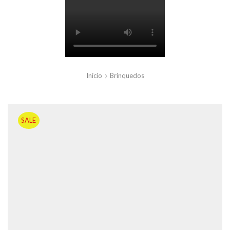
Início
Brinquedos
SALE