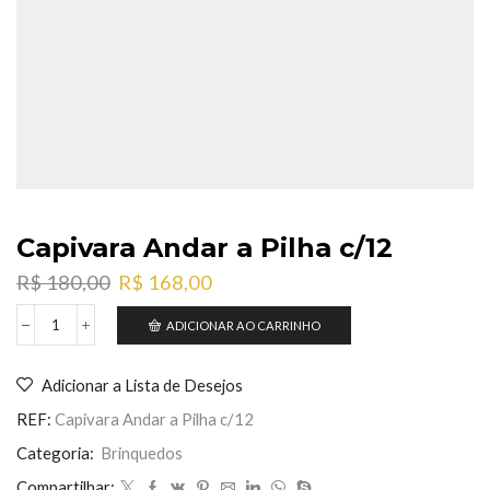
Capivara Andar a Pilha c/12
O
O
R$
180,00
R$
168,00
preço
preço
original
atual
ADICIONAR AO CARRINHO
Capivara
era:
é:
Andar
R$ 180,00.
R$ 168,00.
a
Adicionar a Lista de Desejos
Pilha
c/12
REF:
Capivara Andar a Pilha c/12
quantidade
Categoria:
Brinquedos
Compartilhar: