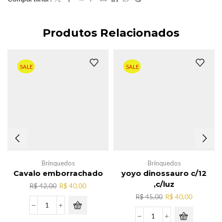
Produtos Relacionados
SALE
SALE
Brinquedos
Brinquedos
Cavalo emborrachado
yoyo dinossauro c/12
,c/luz
O
O
R$
42,00
R$
40,00
preço
preço
O
O
R$
45,00
R$
40,00
original
atual
preço
preço
Cavalo
era:
é:
original
atual
emborrachado
yoyo