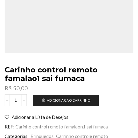
Carinho control remoto
famalao1 sai fumaca
R$
50,00
ADICIONAR AO CARRINHO
Carinho
control
remoto
Adicionar a Lista de Desejos
famalao1
sai
REF:
Carinho control remoto famalaon1 sai fumaca
fumaca
quantidade
Categorias:
Brinquedos
,
Carrinho controle remoto