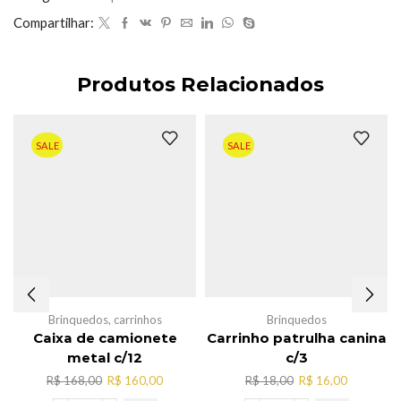
Compartilhar:
Produtos Relacionados
SALE
SALE
Brinquedos
,
carrinhos
Brinquedos
Caixa de camionete
Carrinho patrulha canina
metal c/12
c/3
O
O
O
O
R$
168,00
R$
160,00
R$
18,00
R$
16,00
preço
preço
preço
preço