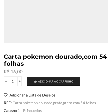
Carta pokemon dourado,com 54
folhas
R$
16,00
ADICIONAR AO CARRINHO
Carta
pokemon
dourado,com
Adicionar a Lista de Desejos
54
folhas
REF:
Carta pokemon dourado,prata,preto com 54 folhas
quantidade
Categoria:
Brinquedos