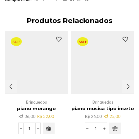
Produtos Relacionados
SALE
SALE
Brinquedos
Brinquedos
piano morango
piano musica tipo inseto
O
O
O
O
R$
36,00
R$
32,00
R$
26,00
R$
25,00
preço
preço
preço
preço
original
atual
original
atual
piano
piano
era:
é:
era:
é:
morango
musica