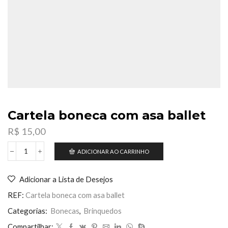
Cartela boneca com asa ballet
R$
15,00
ADICIONAR AO CARRINHO
Cartela
boneca
com
Adicionar a Lista de Desejos
asa
ballet
REF:
Cartela boneca com asa ballet
quantidade
Categorias:
Bonecas
,
Brinquedos
Compartilhar: