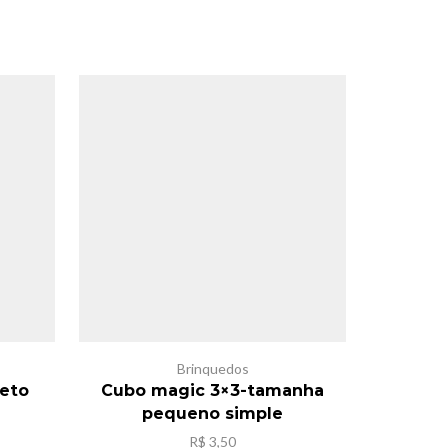
Brinquedos
seto
Cubo magic 3×3-tamanha
carrinh
pequeno simple
eço
R$
3,50