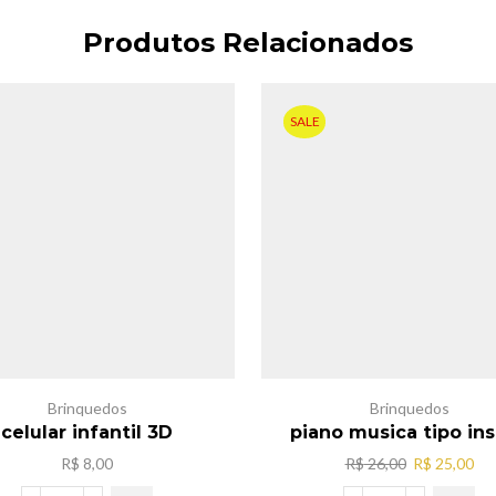
Produtos Relacionados
SALE
Brinquedos
Brinquedos
celular infantil 3D
piano musica tipo in
O
O
R$
8,00
R$
26,00
R$
25,00
preço
pr