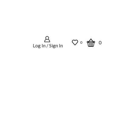
0
0
Log In / Sign In