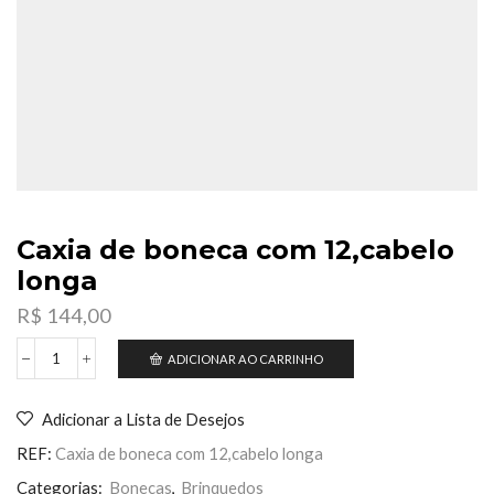
Caxia de boneca com 12,cabelo
longa
R$
144,00
ADICIONAR AO CARRINHO
Caxia
de
boneca
Adicionar a Lista de Desejos
com
12,cabelo
REF:
Caxia de boneca com 12,cabelo longa
longa
quantidade
Categorias:
Bonecas
,
Brinquedos