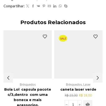
Compartilhar:
Produtos Relacionados
SALE
Brinquedos
Brinquedos
,
Laser
Bola Lol capsula pacote
caneta laser verde
c/3,dentro com uma
O
O
R$
23,00
R$
18,00
boneca e mais
preço
preço
original
atual
acessorios.