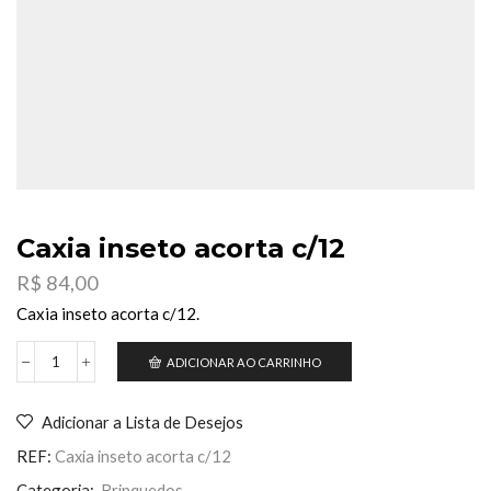
Caxia inseto acorta c/12
R$
84,00
Caxia inseto acorta c/12.
ADICIONAR AO CARRINHO
Caxia
inseto
acorta
Adicionar a Lista de Desejos
c/12
quantidade
REF:
Caxia inseto acorta c/12
Categoria:
Brinquedos