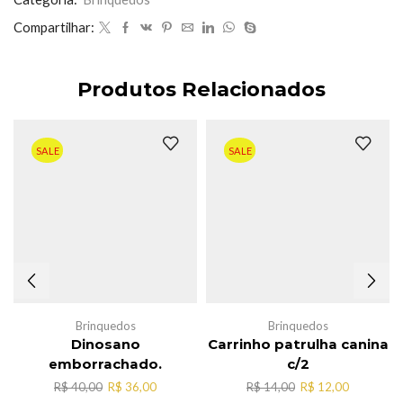
Compartilhar:
Produtos Relacionados
SALE
SALE
Brinquedos
Brinquedos
Dinosano
Carrinho patrulha canina
emborrachado.
c/2
O
O
O
O
R$
40,00
R$
36,00
R$
14,00
R$
12,00