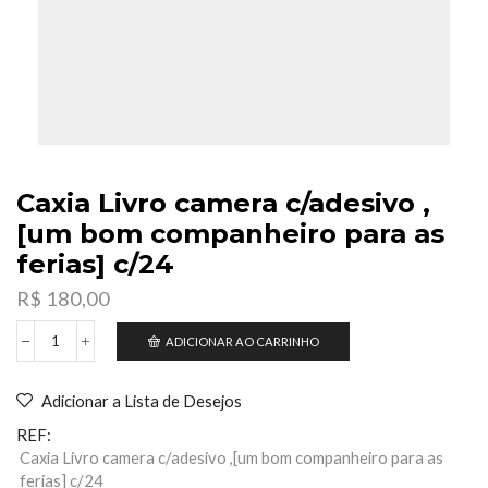
Caxia Livro camera c/adesivo ,
[um bom companheiro para as
ferias] c/24
R$
180,00
ADICIONAR AO CARRINHO
Caxia
Livro
camera
Adicionar a Lista de Desejos
c/adesivo
,
REF:
[um
Caxia Livro camera c/adesivo ,[um bom companheiro para as
bom
ferias] c/24
companheiro