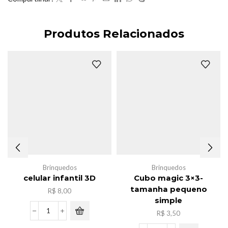
Produtos Relacionados
Brinquedos
Brinquedos
celular infantil 3D
Cubo magic 3×3-
tamanha pequeno
R$
8,00
simple
R$
3,50
celular
infantil