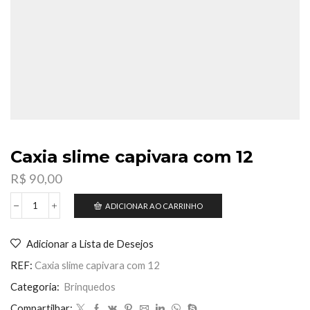
Caxia slime capivara com 12
R$
90,00
ADICIONAR AO CARRINHO
Caxia
slime
capivara
Adicionar a Lista de Desejos
com
12
REF:
Caxia slime capivara com 12
quantidade
Categoria:
Brinquedos
Compartilhar: