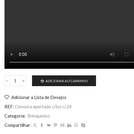
ADICIONAR AO CARRINHO
Cenoura
mamola
c/luz
Adicionar a Lista de Desejos
quantidade
REF:
Cenoura apertado c/luz c/24
Categoria:
Brinquedos
Compartilhar: