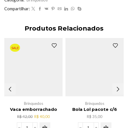
Compartilhar:
Produtos Relacionados
SALE
Brinquedos
Brinquedos
Vaca emborrachado
Bola Lol pacote c/6
O
O
R$
42,00
R$
40,00
R$
35,00
preço
preço
original
atual