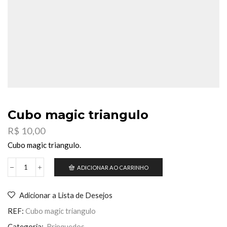
Cubo magic triangulo
R$
10,00
Cubo magic triangulo.
ADICIONAR AO CARRINHO
Cubo
magic
triangulo
Adicionar a Lista de Desejos
quantidade
REF:
Cubo magic triangulo
Categoria:
Brinquedos