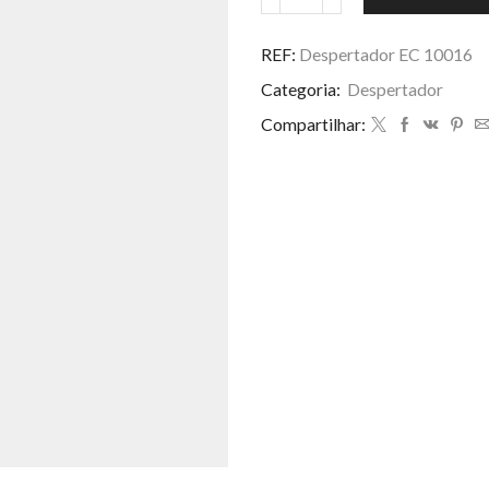
Despertador
R$ 20,00.
R$ 18
ZB-
2018
REF:
Despertador EC 10016
/
Categoria:
Despertador
2003
quantidade
Compartilhar: