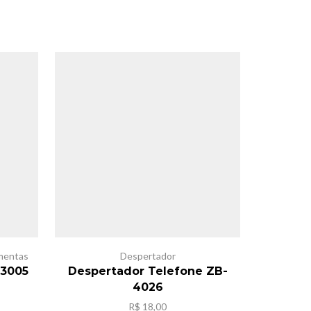
SALE
mentas
Despertador
-3005
Despertador Telefone ZB-
Des
4026
R$
18,00