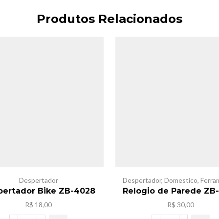
Produtos Relacionados
Despertador
Despertador
,
Domestico
,
Ferra
pertador Bike ZB-4028
Relogio de Parede ZB
R$
18,00
R$
30,00