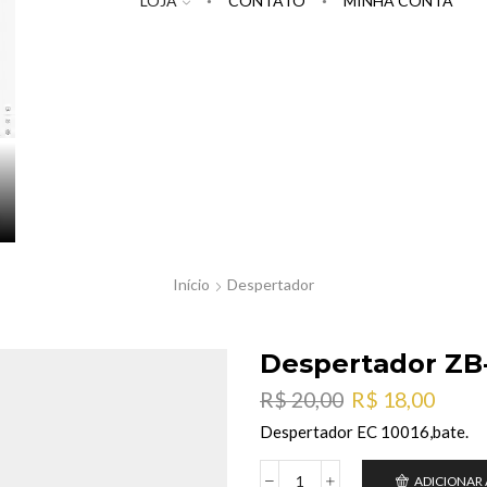
LOJA
CONTATO
MINHA CONTA
Início
Despertador
Despertador ZB-
O
O
R$
20,00
R$
18,00
preço
preç
Despertador EC 10016,bate.
original
atual
era:
é:
ADICIONAR