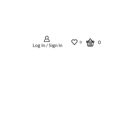
0
0
Log In / Sign In