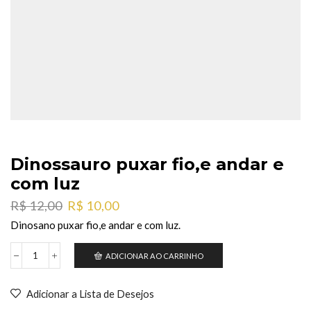
Dinossauro puxar fio,e andar e
com luz
O
O
R$
12,00
R$
10,00
preço
preço
Dinosano puxar fio,e andar e com luz.
original
atual
era:
é:
ADICIONAR AO CARRINHO
Dinossauro
R$ 12,00.
R$ 10,00.
puxar
fio,e
Adicionar a Lista de Desejos
andar
e