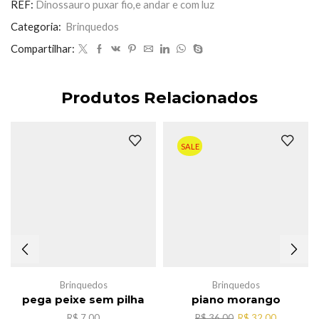
REF:
Dinossauro puxar fio,e andar e com luz
com
luz
Categoria:
Brinquedos
quantidade
Compartilhar:
Produtos Relacionados
SALE
Brinquedos
Brinquedos
pega peixe sem pilha
piano morango
O
O
R$
7,00
R$
36,00
R$
32,00