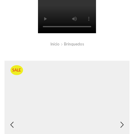
Início
Brinquedos
SALE