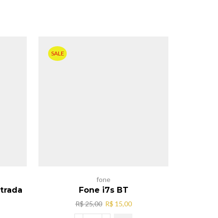
SALE
SALE
fone
trada
Fone i7s BT
O
O
R$
25,00
R$
15,00
preço
preço