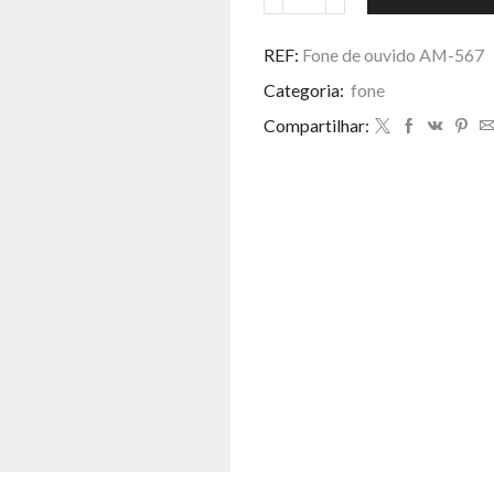
Fone
de
ouvido
REF:
Fone de ouvido AM-567
AM-
Categoria:
fone
567
quantidade
Compartilhar: