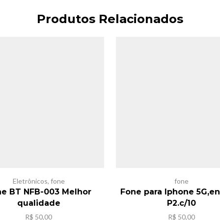
Produtos Relacionados
Eletrônicos
,
fone
fone
ne BT NFB-003 Melhor
Fone para Iphone 5G,en
qualidade
P2.c/10
R$
50,00
R$
50,00