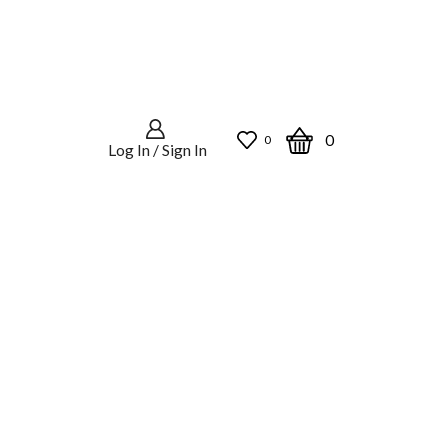
0
0
Log In / Sign In