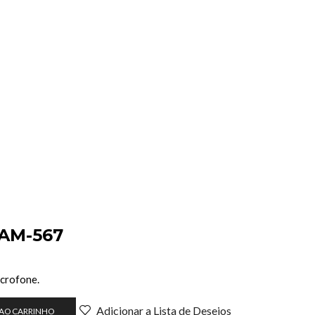
 AM-567
crofone.
Adicionar a Lista de Desejos
 AO CARRINHO