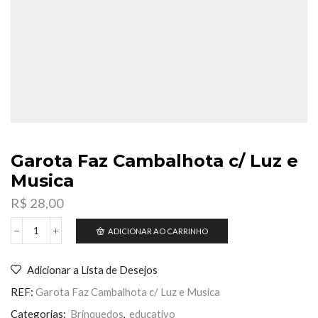
Garota Faz Cambalhota c/ Luz e
Musica
R$
28,00
ADICIONAR AO CARRINHO
Garota
Faz
Cambalhota
Adicionar a Lista de Desejos
c/
Luz
REF:
Garota Faz Cambalhota c/ Luz e Musica
e
Musica
Categorias:
Brinquedos
,
educativo