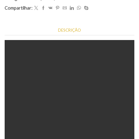
quantidade
Compartilhar:
DESCRIÇÃO