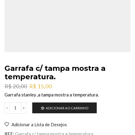
Garrafa c/ tampa mostra a
temperatura.
O
O
R$
20,00
R$
15,00
preço
preço
Garrafa stanley ,a tampa mostra a temperatura.
original
atual
era:
é:
ADICIONAR AO CARRINHO
Garrafa
R$ 20,00.
R$ 15,00.
c/
tampa
Adicionar a Lista de Desejos
mostra
a
REF:
Garrafa c/ tampa mostra a temperatura.