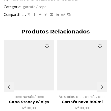
temperatura.
quantidade
Categoria:
garrafa / copo
Compartilhar:
Produtos Relacionados
copo
,
garrafa / copo
Acessorios
,
copo
,
garrafa / copo
Copo Staney c/ Alça
Garrafa novo 800ml
R$
30,00
R$
33,00