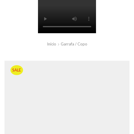
Início
Garrafa / Copo
SALE