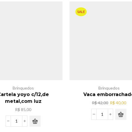
SALE
Brinquedos
Brinquedos
artela yoyo c/12,de
Vaca emborrachad
metal,com luz
O
O
R$
42,00
R$
40,00
preço
pr
R$
85,00
original
atu
Vaca
era:
é:
emborrachado
Cartela
R$ 42,00.
R$ 
quantidade
yoyo