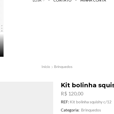
LOJA
CONTATO
MINHA CONTA
Início
Brinquedos
Kit bolinha squi
R$
120,00
REF:
Kit bolinha squishy c/12
Categoria:
Brinquedos