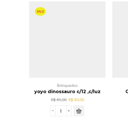
SALE
Brinquedos
yoyo dinossauro c/12 ,c/luz
C
O
O
R$
45,00
R$
40,00
preço
preço
original
atual
yoyo
era:
é:
dinossauro
R$ 45,00.
R$ 40,00.
c/12