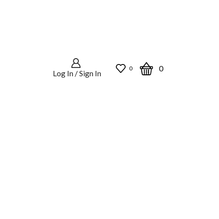
0
0
Log In / Sign In