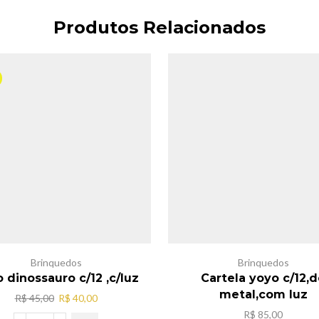
Produtos Relacionados
Brinquedos
Brinquedos
 dinossauro c/12 ,c/luz
Cartela yoyo c/12,
metal,com luz
O
O
R$
45,00
R$
40,00
preço
preço
R$
85,00