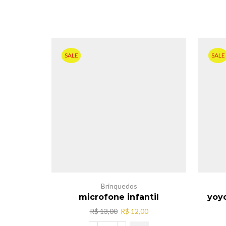
SALE
SALE
Brinquedos
microfone infantil
yoyo
O
O
R$
13,00
R$
12,00
preço
preço