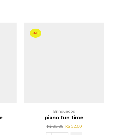
SALE
SALE
Brinquedos
de
piano fun time
Dinos
O
O
R$
35,00
R$
32,00
preço
preço