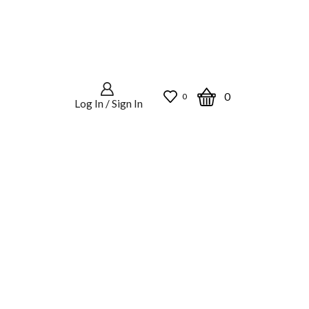
0
0
Log In / Sign In