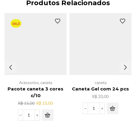
Produtos Relacionados
SALE
Acessorios
,
caneta
caneta
Pacote caneta 3 cores
Caneta Gel com 24 pcs
c/10
R$
20,00
O
O
R$
15,00
R$
10,00
preço
preço
Caneta
original
atual
Gel
Pacote
era:
é:
com
caneta
R$ 15,00.
R$ 10,00.
24
3
pcs
cores