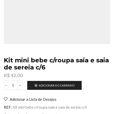
Kit mini bebe c/roupa saia e saia
de sereia c/6
R$
42,00
ADICIONAR AO CARRINHO
Kit
mini
bebe
Adicionar a Lista de Desejos
c/roupa
saia
REF:
Kit mini bebe c/roupa saia e saia de sereia c/6
e