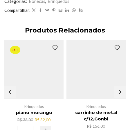
saia
Categorias:
Bonecas
,
Brinquedos
de
Compartilhar:
sereia
c/6
quantidade
Produtos Relacionados
SALE
Brinquedos
Brinquedos
piano morango
carrinho de metal
c/12,Gonbi
O
O
R$
36,00
R$
32,00
preço
preço
R$
156,00