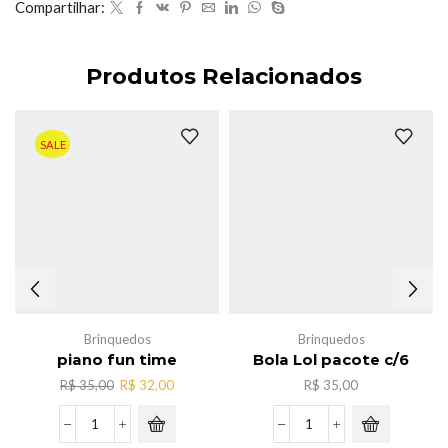
Compartilhar:
Produtos Relacionados
SALE
Brinquedos
Brinquedos
piano fun time
Bola Lol pacote c/6
O
O
R$
35,00
R$
32,00
R$
35,00
preço
preço
original
atual
piano
Bola
era:
é: