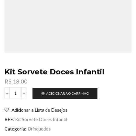
Kit Sorvete Doces Infantil
R$
18,00
ADICIONAR AO CARRINHO
Kit
Sorvete
Doces
Adicionar a Lista de Desejos
Infantil
quantidade
REF:
Kit Sorvete Doces Infantil
Categoria:
Brinquedos