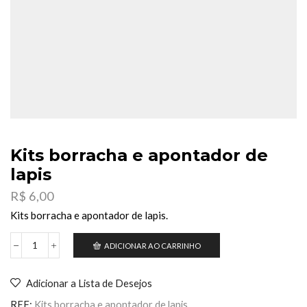
Kits borracha e apontador de
lapis
R$
6,00
Kits borracha e apontador de lapis.
ADICIONAR AO CARRINHO
Kits
borracha
e
Adicionar a Lista de Desejos
apontador
de
REF:
Kits borracha e apontador de lapis