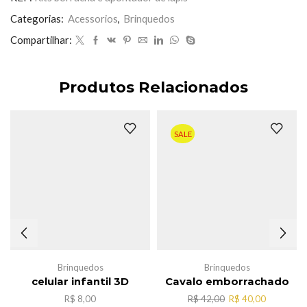
lapis
quantidade
Categorias:
Acessorios
,
Brinquedos
Compartilhar:
Produtos Relacionados
SALE
Brinquedos
Brinquedos
celular infantil 3D
Cavalo emborrachado
O
O
R$
8,00
R$
42,00
R$
40,00