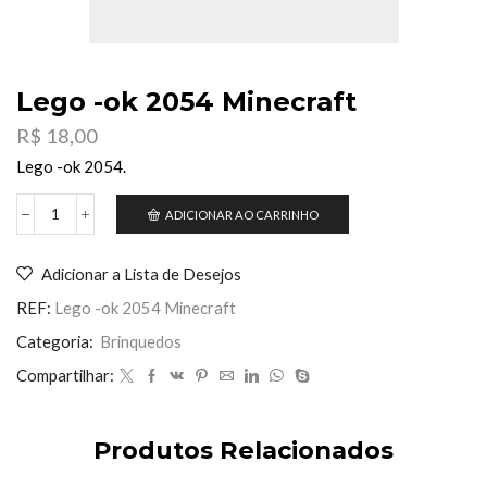
Lego -ok 2054 Minecraft
R$
18,00
Lego -ok 2054.
ADICIONAR AO CARRINHO
Lego
-
ok
Adicionar a Lista de Desejos
2054
Minecraft
REF:
Lego -ok 2054 Minecraft
quantidade
Categoria:
Brinquedos
Compartilhar:
Produtos Relacionados