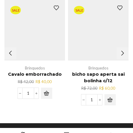
SALE
SALE
Brinquedos
Brinquedos
Cavalo emborrachado
bicho sapo aperta sai
bolinha c/12
O
O
R$
42,00
R$
40,00
preço
preço
O
O
R$
72,00
R$
60,00
original
atual
preço
preço
Cavalo
era:
é:
original
atual
emborrachado
bicho
R$ 42,00.
R$ 40,00.
era:
é:
quantidade
sapo
R$ 72,00.
R$ 60,00.
aperta
sai
bolinha
Copyright © JYY Acessorios.
c/12