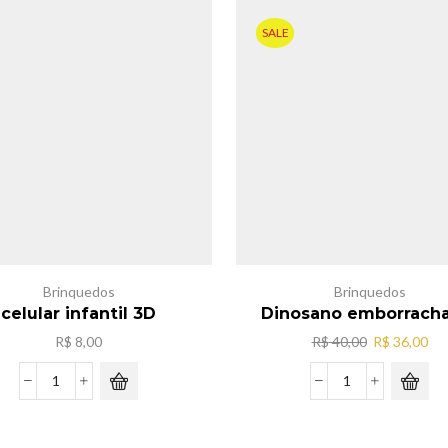
SALE
Brinquedos
Brinquedos
celular infantil 3D
Dinosano emborrach
O
O
R$
8,00
R$
40,00
R$
36,00
preço
pr
original
atu
celular
Dinosano
era:
é:
infantil
emborrachado.
R$ 40,00.
R$ 
3D
quantidade