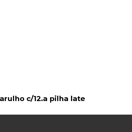
rulho c/12.a pilha late
eço
al