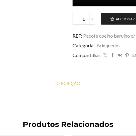
ADICIONAR
Pacote
coelho
barulho
REF:
Pacote coelho barulho c
c/12.a
Categoria:
Brinquedos
pilha
late
Compartilhar:
quantidade
DESCRIÇÃO
Produtos Relacionados