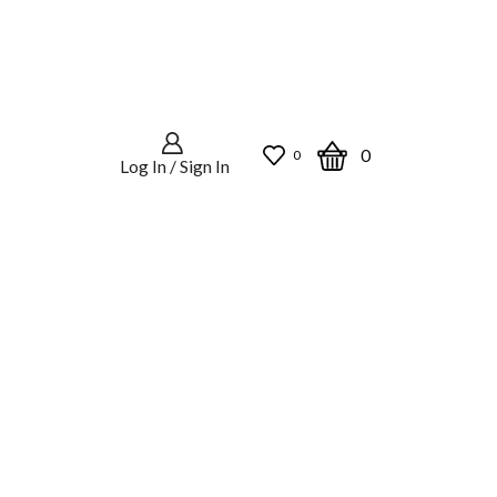
0
0
Log In / Sign In