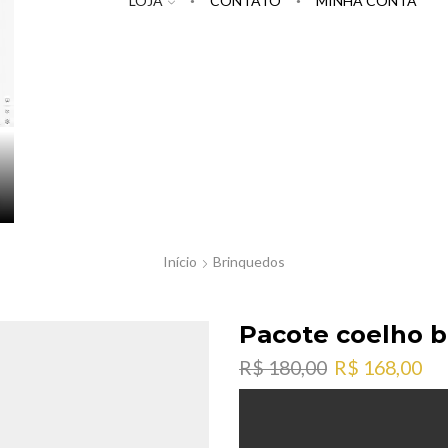
LOJA
CONTATO
MINHA CONTA
Início
Brinquedos
Pacote coelho ba
O
O
R$
180,00
R$
168,00
preço
pr
original
atu
era:
é: