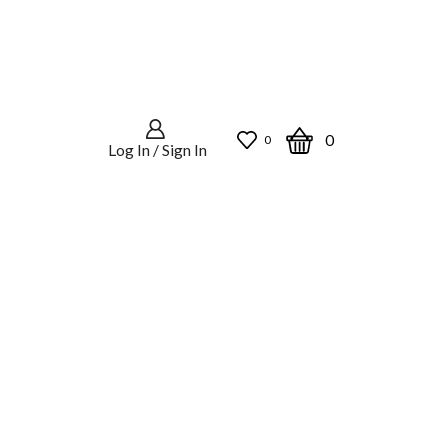
0
0
Log In / Sign In