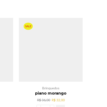
SALE
SALE
Brinquedos
piano morango
bicho sa
O
O
R$
36,00
R$
32,00
preço
preço