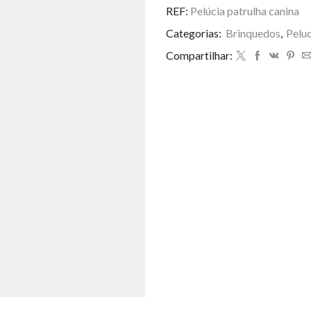
R$ 25,00.
R$ 23
canina
REF:
Pelúcia patrulha canina
quantidade
Categorias:
Brinquedos
,
Peluc
Compartilhar: