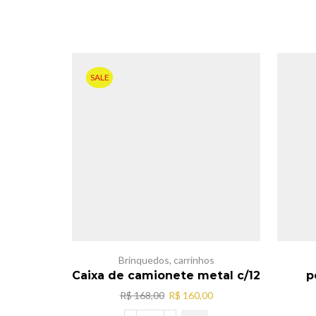
SALE
Brinquedos
,
carrinhos
Caixa de camionete metal c/12
p
O
O
R$
168,00
R$
160,00
preço
preço