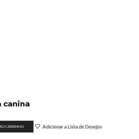
a canina
o
Adicionar a Lista de Desejos
 AO CARRINHO