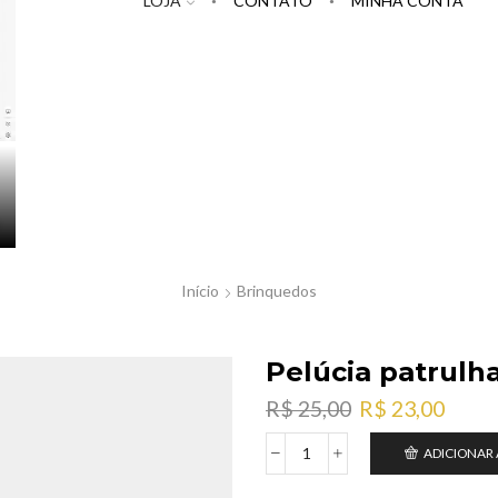
LOJA
CONTATO
MINHA CONTA
Início
Brinquedos
Pelúcia patrulh
O
O
R$
25,00
R$
23,00
preço
preç
ADICIONAR
original
atual
Pelúcia
era:
é:
patrulha