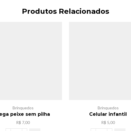
Produtos Relacionados
Brinquedos
Brinquedos
ega peixe sem pilha
Celular infantil
R$
7,00
R$
5,00