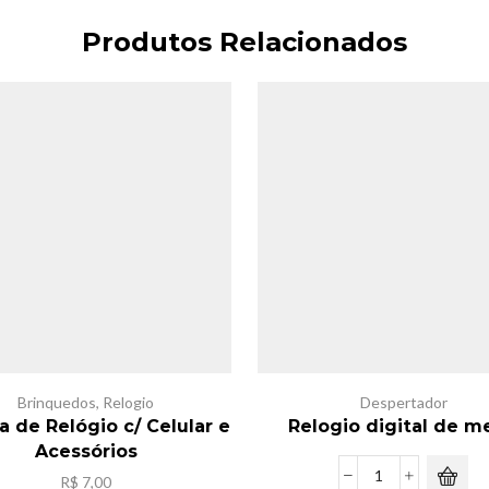
Produtos Relacionados
Brinquedos
,
Relogio
Despertador
a de Relógio c/ Celular e
Relogio digital de m
Acessórios
R$
7,00
Relogio