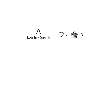
0
0
Log In / Sign In