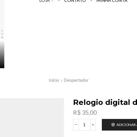
LOJA
CONTATO
MINHA CONTA
Início
Despertador
Relogio digital
R$
35,00
ADICIONAR
Relogio
digital