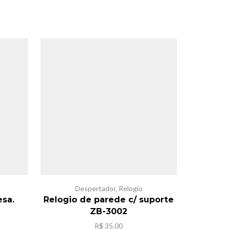
Despertador
,
Relogio
esa.
Relogio de parede c/ suporte
Despert
ZB-3002
R$
35,00