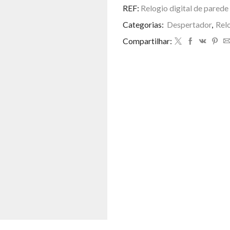
de
REF:
Relogio digital de pared
parede
Categorias:
Despertador
,
Rel
ZB-
3001
Compartilhar:
quantidade