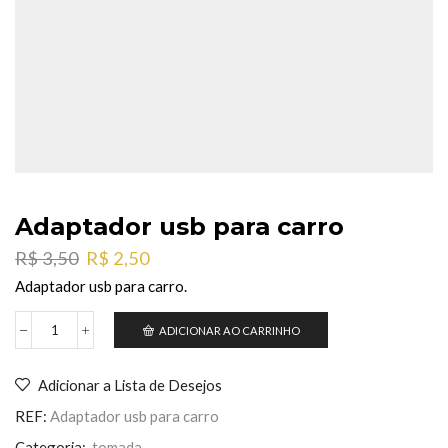
Adaptador usb para carro
O
O
R$
3,50
R$
2,50
preço
preço
Adaptador usb para carro.
original
atual
era:
é:
ADICIONAR AO CARRINHO
Adaptador
R$ 3,50.
R$ 2,50.
usb
para
Adicionar a Lista de Desejos
carro
quantidade
REF:
Adaptador usb para carro
Categoria:
tomada