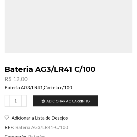
Bateria AG3/LR41 C/100
R$
12,00
Bateria AG3/LR41,Cartela c/100
ADICIONAR AO CARRINHO
Bateria
AG3/LR41
C/100
Adicionar a Lista de Desejos
quantidade
REF:
Bateria AG3/LR41-C/100
Categoria:
Baterias