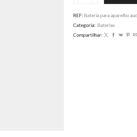
Bateria
para
aparelho
REF:
Bateria para aparelho au
auditivo
Categoria:
Baterias
312
quantidade
Compartilhar: