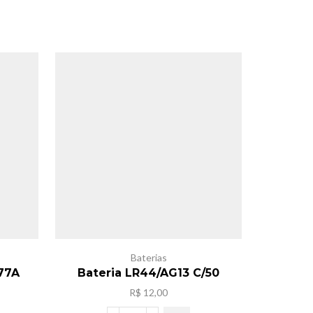
Baterias
77A
Bateria LR44/AG13 C/50
Bateria 
R$
12,00