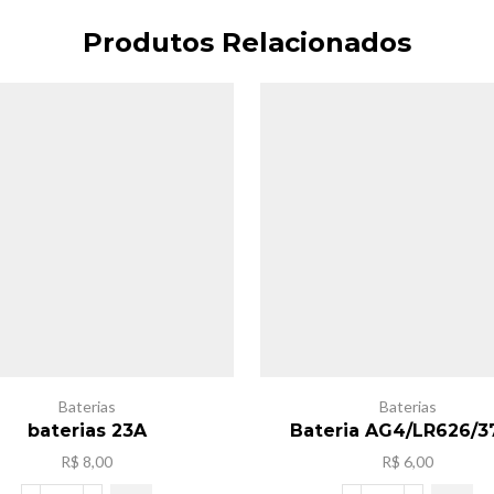
Produtos Relacionados
Baterias
Baterias
baterias 23A
Bateria AG4/LR626/3
R$
8,00
R$
6,00