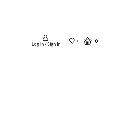
0
0
Log In / Sign In