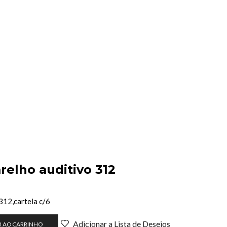
relho auditivo 312
312,cartela c/6
Adicionar a Lista de Desejos
R AO CARRINHO