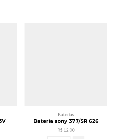
Baterias
.3V
Bateria sony 377/SR 626
Bate
R$
12,00