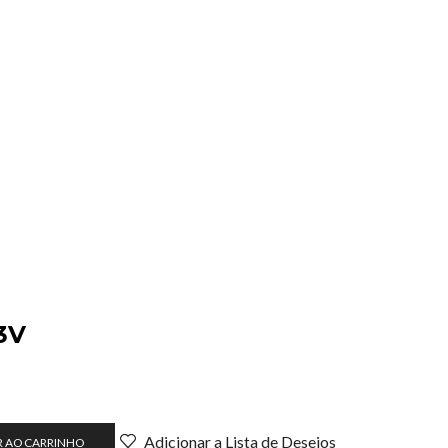
3V
Adicionar a Lista de Desejos
R AO CARRINHO