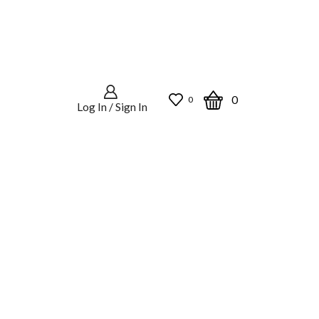
0
0
Log In / Sign In