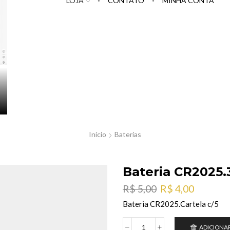
LOJA
CONTATO
MINHA CONTA
Início
Baterias
Bateria CR2025.
O
O
R$
5,00
R$
4,00
preço
preço
Bateria CR2025.Cartela c/5
original
atual
era:
é:
ADICIONA