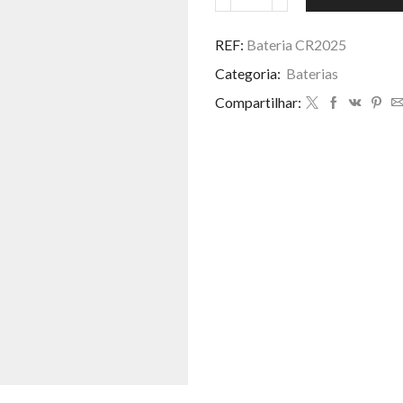
Bateria
R$ 5,00.
R$ 4,00.
CR2025.3V
quantidade
REF:
Bateria CR2025
Categoria:
Baterias
Compartilhar: